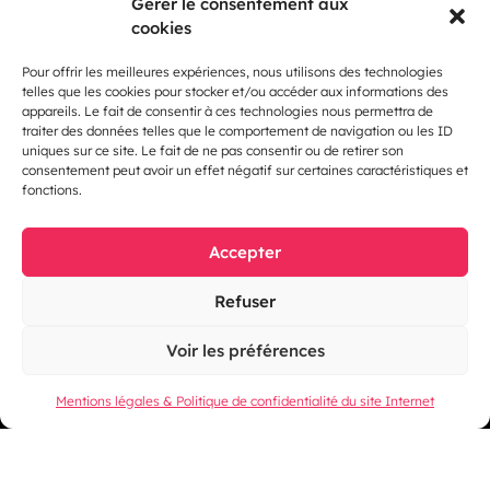
Gérer le consentement aux
cookies
Les
chiens
tenus en laisse sont acceptés.
Pour offrir les meilleures expériences, nous utilisons des technologies
Parkings dans l’enceinte de Micropolis – 1 200
telles que les cookies pour stocker et/ou accéder aux informations des
appareils. Le fait de consentir à ces technologies nous permettra de
places
traiter des données telles que le comportement de navigation ou les ID
uniques sur ce site. Le fait de ne pas consentir ou de retirer son
consentement peut avoir un effet négatif sur certaines caractéristiques et
fonctions.
SALON DES ANTIQUAIRES
2026
Accepter
Refuser
Voir les préférences
Mentions légales & Politique de confidentialité du site Internet
3 Boulevard Ouest