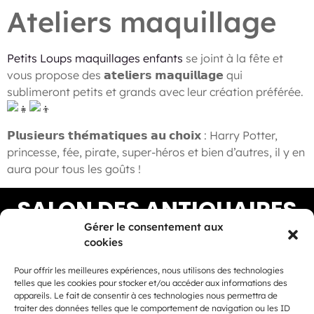
Ateliers maquillage
Petits Loups maquillages enfants
se joint à la fête et
vous propose des 𝗮𝘁𝗲𝗹𝗶𝗲𝗿𝘀 𝗺𝗮𝗾𝘂𝗶𝗹𝗹𝗮𝗴𝗲 qui
sublimeront petits et grands avec leur création préférée.
𝗣𝗹𝘂𝘀𝗶𝗲𝘂𝗿𝘀 𝘁𝗵𝗲́𝗺𝗮𝘁𝗶𝗾𝘂𝗲𝘀 𝗮𝘂 𝗰𝗵𝗼𝗶𝘅 : Harry Potter,
princesse, fée, pirate, super-héros et bien d’autres, il y en
aura pour tous les goûts !
SALON DES ANTIQUAIRES
2026
Gérer le consentement aux
cookies
Pour offrir les meilleures expériences, nous utilisons des technologies
telles que les cookies pour stocker et/ou accéder aux informations des
appareils. Le fait de consentir à ces technologies nous permettra de
traiter des données telles que le comportement de navigation ou les ID